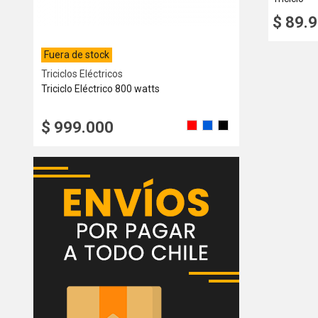
$ 89.
Fuera de stock
Motocicletas El
Ver más
Bicicleta Eléctr
Triciclos Eléctricos
Triciclo Eléctrico 800 watts
$ 620.00
$ 999.000
Rojo
Azul
Negro